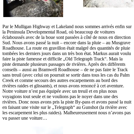
Par le Mulligan Highway et Lakeland nous sommes arrivés enfin sur
la Peninsula Developmental Road, où beaucoup de voitures
éclaboussés avec de la boue sont passées à côté de nous en direction
Sud. Nous avons passé la nuit – encore dans la pluie – au Musgrave
Roadhouse. La route en gravillon était malgré des quantités de pluie
tombées les derniers jours dans un très bon état. Markus aurait voulu
faire la piste fameuse et difficile „Old Telegraph Track“. Mais la
piste demande plusieurs passages de rivières. Après des différents
conseils – aussi au Bramwell Roadhouse – de ne pas faire le Track
sans treuil (avec celui on pourrait se sortir dans tous les cas du Palm
Creek et comme secours des autres escarpements au bord des
rivières raides et glissants), et nous avons renoncé à cet aventure.
Notre voiture n’est pas équipée avec un treuil et en plus nous
voyagions tout seule et ne voulions pas le noyer dans une des
rivières. Donc nous avons pris la piste By-pass et avons passé la nuit
en faisant une visite sur le „Telegraph“ au Gunshot (la rivière avec
les escarpement les plus raides). Malheureusement nous n’avons pas
vu passer une voiture…