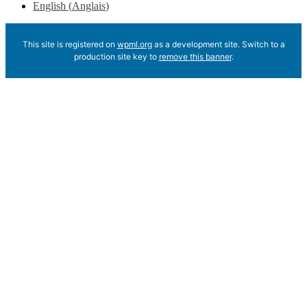
English
(
Anglais
)
This site is registered on
wpml.org
as a development site. Switch to a
production site key to
remove this banner
.