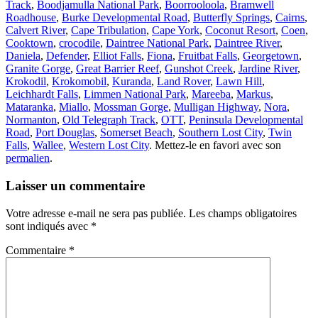
Track
,
Boodjamulla National Park
,
Boorrooloola
,
Bramwell
Roadhouse
,
Burke Developmental Road
,
Butterfly Springs
,
Cairns
,
Calvert River
,
Cape Tribulation
,
Cape York
,
Coconut Resort
,
Coen
,
Cooktown
,
crocodile
,
Daintree National Park
,
Daintree River
,
Daniela
,
Defender
,
Elliot Falls
,
Fiona
,
Fruitbat Falls
,
Georgetown
,
Granite Gorge
,
Great Barrier Reef
,
Gunshot Creek
,
Jardine River
,
Krokodil
,
Krokomobil
,
Kuranda
,
Land Rover
,
Lawn Hill
,
Leichhardt Falls
,
Limmen National Park
,
Mareeba
,
Markus
,
Mataranka
,
Miallo
,
Mossman Gorge
,
Mulligan Highway
,
Nora
,
Normanton
,
Old Telegraph Track
,
OTT
,
Peninsula Developmental
Road
,
Port Douglas
,
Somerset Beach
,
Southern Lost City
,
Twin
Falls
,
Wallee
,
Western Lost City
. Mettez-le en favori avec son
permalien
.
Laisser un commentaire
Votre adresse e-mail ne sera pas publiée.
Les champs obligatoires
sont indiqués avec
*
Commentaire
*