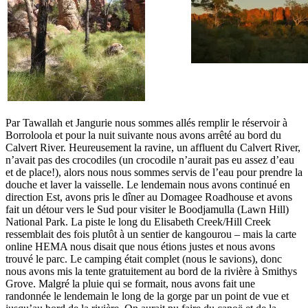
Par Tawallah et Jangurie nous sommes allés remplir le réservoir à
Borroloola et pour la nuit suivante nous avons arrêté au bord du
Calvert River. Heureusement la ravine, un affluent du Calvert River,
n’avait pas des crocodiles (un crocodile n’aurait pas eu assez d’eau
et de place!), alors nous nous sommes servis de l’eau pour prendre la
douche et laver la vaisselle. Le lendemain nous avons continué en
direction Est, avons pris le dîner au Domagee Roadhouse et avons
fait un détour vers le Sud pour visiter le Boodjamulla (Lawn Hill)
National Park. La piste le long du Elisabeth Creek/Hill Creek
ressemblait des fois plutôt à un sentier de kangourou – mais la carte
online HEMA nous disait que nous étions justes et nous avons
trouvé le parc. Le camping était complet (nous le savions), donc
nous avons mis la tente gratuitement au bord de la rivière à Smithys
Grove. Malgré la pluie qui se formait, nous avons fait une
randonnée le lendemain le long de la gorge par un point de vue et