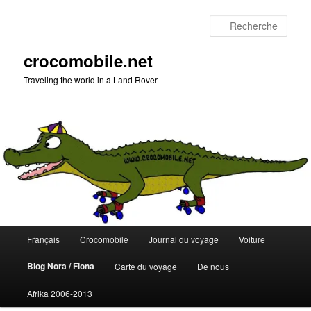
Aller
au
Rech
contenu
principal
crocomobile.net
Traveling the world in a Land Rover
Menu
Français
Crocomobile
Journal du voyage
Voiture
principal
Blog Nora / Fiona
Carte du voyage
De nous
Afrika 2006-2013