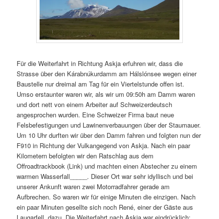
Für die Weiterfahrt in Richtung Askja erfuhren wir, dass die
Strasse über den Kárabnúkurdamm am Hálslónsee wegen einer
Baustelle nur dreimal am Tag für ein Viertelstunde offen ist.
Umso erstaunter waren wir, als wir um 09:50h am Damm waren
und dort nett von einem Arbeiter auf Schweizerdeutsch
angesprochen wurden. Eine Schweizer Firma baut neue
Felsbefestigungen und Lawinenverbauungen über der Staumauer.
Um 10 Uhr durften wir über den Damm fahren und folgten nun der
F910 in Richtung der Vulkangegend von Askja. Nach ein paar
Kilometern befolgten wir den Ratschlag aus dem
Offroadtrackbook (Link) und machten einen Abstecher zu einem
warmen Wasserfall_____. Dieser Ort war sehr idyllisch und bei
unserer Ankunft waren zwei Motorradfahrer gerade am
Aufbrechen. So waren wir für einige Minuten die einzigen. Nach
ein paar Minuten gesellte sich noch René, einer der Gäste aus
Laugarfell, dazu. Die Weiterfahrt nach Askja war eindrücklich: