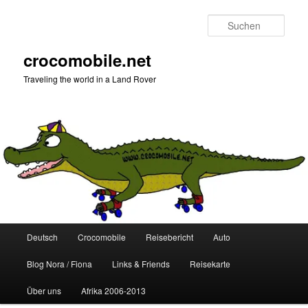
Zum
Zum
primären
sekundären
Such
Inhalt
Inhalt
springen
springen
crocomobile.net
Traveling the world in a Land Rover
Hauptmenü
Deutsch
Crocomobile
Reisebericht
Auto
Blog Nora / Fiona
Links & Friends
Reisekarte
Über uns
Afrika 2006-2013