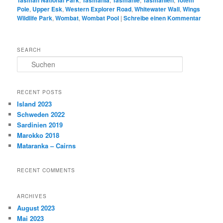
Pole
,
Upper Esk
,
Western Explorer Road
,
Whitewater Wall
,
Wings
Wildlife Park
,
Wombat
,
Wombat Pool
|
Schreibe einen Kommentar
SEARCH
S
u
c
h
RECENT POSTS
e
Island 2023
n
Schweden 2022
Sardinien 2019
Marokko 2018
Mataranka – Cairns
RECENT COMMENTS
ARCHIVES
August 2023
Mai 2023