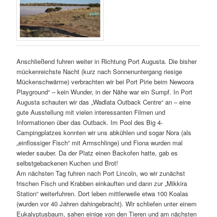
Anschließend fuhren weiter in Richtung Port Augusta. Die bisher
mückenreichste Nacht (kurz nach Sonnenuntergang riesige
Mückenschwärme) verbrachten wir bei Port Pirie beim Newoora
Playground“ – kein Wunder, in der Nähe war ein Sumpf. In Port
Augusta schauten wir das „Wadlata Outback Centre“ an – eine
gute Ausstellung mit vielen interessanten Filmen und
Informationen über das Outback. Im Pool des Big 4-
Campingplatzes konnten wir uns abkühlen und sogar Nora (als
„einflossiger Fisch“ mit Armschlinge) und Fiona wurden mal
wieder sauber. Da der Platz einen Backofen hatte, gab es
selbstgebackenen Kuchen und Brot!
Am nächsten Tag fuhren nach Port Lincoln, wo wir zunächst
frischen Fisch und Krabben einkauften und dann zur „Mikkira
Station“ weiterfuhren. Dort leben mittlerweile etwa 100 Koalas
(wurden vor 40 Jahren dahingebracht). Wir schliefen unter einem
Eukalyptusbaum, sahen einige von den Tieren und am nächsten