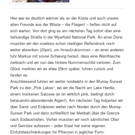
Hier war es deutlich wärmer als an der Küste und auch unsere
alten Freunde aus der Wüste – die Fliegen! – ließen nicht auf
sich warten. Von dort ging es am nächsten Tag sofort über eine
tiefsandige Straße in der Wyerfield National Park. An einer Düne
mussten wir den sowieso schon niedrigen Reifendruck noch
weiter absenken (20psi), um hinaufzukommen – an einer anderen
fuhr Markus mit soviel Schwung herauf, dass eine Weinflasche
zerbrach und wir nun das hintere Nummernschild verloren. Zum
Glück merkten wir es etwa 25km später, fuhren zurück und
fanden es.
Anschliessend fuhren wir weiter nordwärts in den Murray-Sunset
Park zu den „Pink Lakes“, wo wir die Nacht am Lake Hardie,
einem trockenen Salzsee (er ist wirklich pink, bedingt durch
betacarotin-absondernde Algen!). Am nächsten Tag holperten wir
über Sand- und Erdpisten weiter nach Norden durch den Murray-
Sunset Park und dann schließlich bei Meribah über die Grenze
nach Südaustralien. Vorher mussten wir noch sämtliches Obst
und Gemüse aufessen – jeder Staat hat seine eigenen
Einfuhrbeschränkungen für Pflanzen in jeglicher Form.