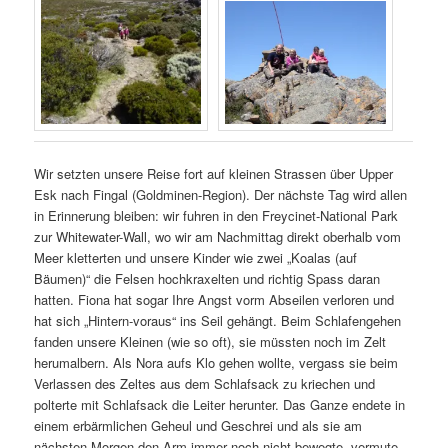
Wir setzten unsere Reise fort auf kleinen Strassen über Upper
Esk nach Fingal (Goldminen-Region). Der nächste Tag wird allen
in Erinnerung bleiben: wir fuhren in den Freycinet-National Park
zur Whitewater-Wall, wo wir am Nachmittag direkt oberhalb vom
Meer kletterten und unsere Kinder wie zwei „Koalas (auf
Bäumen)“ die Felsen hochkraxelten und richtig Spass daran
hatten. Fiona hat sogar Ihre Angst vorm Abseilen verloren und
hat sich „Hintern-voraus“ ins Seil gehängt. Beim Schlafengehen
fanden unsere Kleinen (wie so oft), sie müssten noch im Zelt
herumalbern. Als Nora aufs Klo gehen wollte, vergass sie beim
Verlassen des Zeltes aus dem Schlafsack zu kriechen und
polterte mit Schlafsack die Leiter herunter. Das Ganze endete in
einem erbärmlichen Geheul und Geschrei und als sie am
nächsten Morgen den Arm immer noch nicht bewegte, vermute