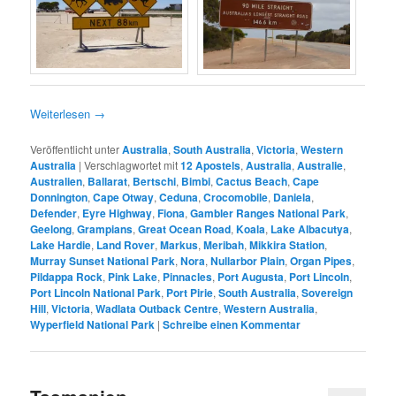
Weiterlesen
→
Veröffentlicht unter
Australia
,
South Australia
,
Victoria
,
Western
Australia
|
Verschlagwortet mit
12 Apostels
,
Australia
,
Australie
,
Australien
,
Ballarat
,
Bertschi
,
Bimbi
,
Cactus Beach
,
Cape
Donnington
,
Cape Otway
,
Ceduna
,
Crocomobile
,
Daniela
,
Defender
,
Eyre Highway
,
Fiona
,
Gambler Ranges National Park
,
Geelong
,
Grampians
,
Great Ocean Road
,
Koala
,
Lake Albacutya
,
Lake Hardie
,
Land Rover
,
Markus
,
Meribah
,
Mikkira Station
,
Murray Sunset National Park
,
Nora
,
Nullarbor Plain
,
Organ Pipes
,
Pildappa Rock
,
Pink Lake
,
Pinnacles
,
Port Augusta
,
Port Lincoln
,
Port Lincoln National Park
,
Port Pirie
,
South Australia
,
Sovereign
Hill
,
Victoria
,
Wadlata Outback Centre
,
Western Australia
,
Wyperfield National Park
|
Schreibe einen Kommentar