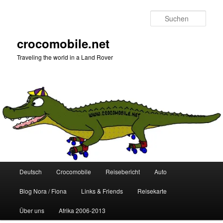
Zum
Zum
primären
sekundären
Such
Inhalt
Inhalt
springen
springen
crocomobile.net
Traveling the world in a Land Rover
Hauptmenü
Deutsch
Crocomobile
Reisebericht
Auto
Blog Nora / Fiona
Links & Friends
Reisekarte
Über uns
Afrika 2006-2013