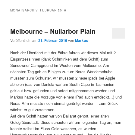
MONATSARCHIV:
FEBRUAR 2016
Melbourne – Nullarbor Plain
Veröffentlicht am
21. Februar 2016
von
Markus
Nach der Überfahrt mit der Fähre fuhren wir dieses Mal mit 2
Eisprinzessinnen (dank Schminken auf dem Schiff) zum
Sundowner Campground im Westen vom Melbourne. Am
nächsten Tag gab es Einiges zu tun: Noras Wanderschuhe
mussten zum Schuster, wir mussten 2 neue ipads bei Apple
abholen (das von Daniela war am South Cape in Tasmanien
geklaut bzw. gefunden und sofort mitgenommen worden und
Markus hatte die Vorzüge von einem iPad auch entdeckt…) und
Noras Arm musste noch einmal geröntgt werden – zum Glück
wächst er gut zusammen.
Auf dem Schiff hatten wir von Ballarat gehört, einer alten
Goldgräberstadt. Diese schauten wir am folgenden Tag an, man
konnte selbst im Fluss Gold waschen, es wurden
Handwerkerbetriebe von 1850 gezeigt und – für die Kinder –