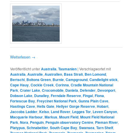
Weiterlesen
→
Veröffentlicht unter
Australia
,
Tasmanien
|
Verschlagwortet mit
Australia
,
Australie
,
Australien
,
Bass Strait
,
Ben Lomond
,
Bertschi
,
Boltons Green
,
Burnie
,
Campground
,
Candlelight stick
,
Cape Hauy
,
Cockle Creek
,
Corinna
,
Cradle Mountain National
Park
,
Crater Lake
,
Crocomobile
,
Daniela
,
Defender
,
Devonport
,
Dobson Lake
,
Dunalley
,
Ferndale Reserve
,
Fingal
,
Fiona
,
Fortescue Bay
,
Freycinet National Park
,
Gunns Plain Cave
,
Hastings Cave
,
Hells Gate
,
Hellyer Gorge Reserve
,
Hobart
,
Jaccobs Ladder
,
Kelso
,
Land Rover
,
Legges Tor
,
Leven Canyon
,
Macquarie Harbour
,
Markus
,
Mount Field
,
Mount Field National
Park
,
Nora
,
Penguin
,
Penguin observatory Centre
,
Pieman River
,
Platypus
,
Schnabeltier
,
South Cape Bay
,
Swansea
,
Tarn Shelf
,
Tasman National Park
,
Tasmania
,
Tasmanie
,
Tasmanien
,
Totem