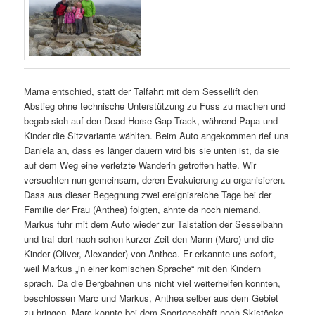
Mama entschied, statt der Talfahrt mit dem Sessellift den
Abstieg ohne technische Unterstützung zu Fuss zu machen und
begab sich auf den Dead Horse Gap Track, während Papa und
Kinder die Sitzvariante wählten. Beim Auto angekommen rief uns
Daniela an, dass es länger dauern wird bis sie unten ist, da sie
auf dem Weg eine verletzte Wanderin getroffen hatte. Wir
versuchten nun gemeinsam, deren Evakuierung zu organisieren.
Dass aus dieser Begegnung zwei ereignisreiche Tage bei der
Familie der Frau (Anthea) folgten, ahnte da noch niemand.
Markus fuhr mit dem Auto wieder zur Talstation der Sesselbahn
und traf dort nach schon kurzer Zeit den Mann (Marc) und die
Kinder (Oliver, Alexander) von Anthea. Er erkannte uns sofort,
weil Markus „in einer komischen Sprache“ mit den Kindern
sprach. Da die Bergbahnen uns nicht viel weiterhelfen konnten,
beschlossen Marc und Markus, Anthea selber aus dem Gebiet
zu bringen. Marc konnte bei dem Sportgeschäft noch Skistöcke