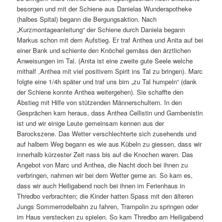
besorgen und mit der Schiene aus Danielas Wunderapotheke
(halbes Spital) begann die Bergungsaktion. Nach
„Kurzmontageanleitung“ der Schiene durch Daniela begann
Markus schon mit dem Aufstieg. Er traf Anthea und Anita auf bei
einer Bank und schiente den Knöchel gemäss den ärztlichen
Anweisungen im Tal. (Anita ist eine zweite gute Seele welche
mithalf ,Anthea mit viel positivem Spirit ins Tal zu bringen). Marc
folgte eine 1/4h später und traf uns bim „zu Tal humpeln“ (dank
der Schiene konnte Anthea weitergehen). Sie schaffte den
Abstieg mit Hilfe von stützenden Männerschultern. In den
Gesprächen kam heraus, dass Anthea Cellistin und Gambenistin
ist und wir einige Leute gemeinsam kennen aus der
Barockszene. Das Wetter verschlechterte sich zusehends und
auf halbem Weg begann es wie aus Kübeln zu giessen, dass wir
innerhalb kürzester Zeit nass bis auf die Knochen waren. Das
Angebot von Marc und Anthea, die Nacht doch bei ihnen zu
verbringen, nahmen wir bei dem Wetter gerne an. So kam es,
dass wir auch Heiligabend noch bei ihnen im Ferienhaus in
Thredbo verbrachten; die Kinder hatten Spass mit den älteren
Jungs Sommerrodelbahn zu fahren, Trampolin zu springen oder
im Haus verstecken zu spielen. So kam Thredbo am Heiligabend