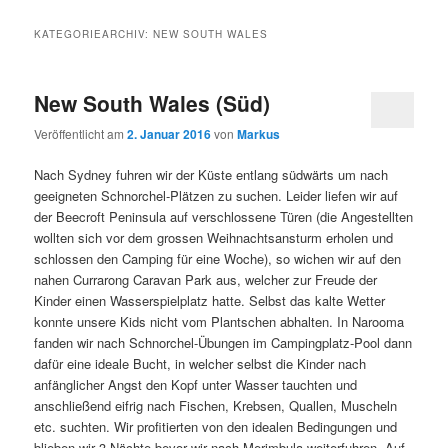
KATEGORIEARCHIV:
NEW SOUTH WALES
New South Wales (Süd)
Veröffentlicht am
2. Januar 2016
von
Markus
Nach Sydney fuhren wir der Küste entlang südwärts um nach
geeigneten Schnorchel-Plätzen zu suchen. Leider liefen wir auf
der Beecroft Peninsula auf verschlossene Türen (die Angestellten
wollten sich vor dem grossen Weihnachtsansturm erholen und
schlossen den Camping für eine Woche), so wichen wir auf den
nahen Currarong Caravan Park aus, welcher zur Freude der
Kinder einen Wasserspielplatz hatte. Selbst das kalte Wetter
konnte unsere Kids nicht vom Plantschen abhalten. In Narooma
fanden wir nach Schnorchel-Übungen im Campingplatz-Pool dann
dafür eine ideale Bucht, in welcher selbst die Kinder nach
anfänglicher Angst den Kopf unter Wasser tauchten und
anschließend eifrig nach Fischen, Krebsen, Quallen, Muscheln
etc. suchten. Wir profitierten von den idealen Bedingungen und
blieben wir 3 Nächte bevor wir nach Merimbula weiterfuhren. Auf