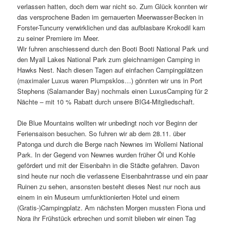
verlassen hatten, doch dem war nicht so. Zum Glück konnten wir
das versprochene Baden im gemauerten Meerwasser-Becken in
Forster-Tuncurry verwirklichen und das aufblasbare Krokodil kam
zu seiner Premiere im Meer.
Wir fuhren anschiessend durch den Booti Booti National Park und
den Myall Lakes National Park zum gleichnamigen Camping in
Hawks Nest. Nach diesen Tagen auf einfachen Campingplätzen
(maximaler Luxus waren Plumpsklos…) gönnten wir uns in Port
Stephens (Salamander Bay) nochmals einen LuxusCamping für 2
Nächte – mit 10 % Rabatt durch unsere BIG4-Mitgliedschaft.
Die Blue Mountains wollten wir unbedingt noch vor Beginn der
Feriensaison besuchen. So fuhren wir ab dem 28.11. über
Patonga und durch die Berge nach Newnes im Wollemi National
Park. In der Gegend von Newnes wurden früher Öl und Kohle
gefördert und mit der Eisenbahn in die Städte gefahren. Davon
sind heute nur noch die verlassene Eisenbahntrasse und ein paar
Ruinen zu sehen, ansonsten besteht dieses Nest nur noch aus
einem in ein Museum umfunktionierten Hotel und einem
(Gratis-)Campingplatz. Am nächsten Morgen mussten Fiona und
Nora ihr Frühstück erbrechen und somit blieben wir einen Tag