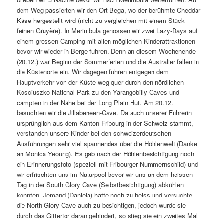
dem Weg passierten wir den Ort Bega, wo der berühmte Cheddar-
Käse hergestellt wird (nicht zu vergleichen mit einem Stück
feinen Gruyère). In Merimbula genossen wir zwei Lazy-Days auf
einem grossen Camping mit allen möglichen Kinderattraktionen
bevor wir wieder in Berge fuhren. Denn an diesem Wochenende
(20.12.) war Beginn der Sommerferien und die Australier fallen in
die Küstenorte ein. Wir dagegen fuhren entgegen dem
Hauptverkehr von der Küste weg quer durch den nördlichen
Kosciuszko National Park zu den Yarangobilly Caves und
campten in der Nähe bei der Long Plain Hut. Am 20.12.
besuchten wir die Jillabeneen-Cave. Da auch unserer Führerin
ursprünglich aus dem Kanton Fribourg in der Schweiz stammt,
verstanden unsere Kinder bei den schweizerdeutschen
Ausführungen sehr viel spannendes über die Höhlenwelt (Danke
an Monica Yeoung). Es gab nach der Höhlenbesichtigung noch
ein Erinnerungsfoto (speziell mit Fribourger Nummernschild) und
wir erfrischten uns im Naturpool bevor wir uns an dem heissen
Tag in der South Glory Cave (Selbstbesichtigung) abkühlen
konnten. Jemand (Daniela) hatte noch zu heiss und versuchte
die North Glory Cave auch zu besichtigen, jedoch wurde sie
durch das Gittertor daran gehindert, so stieg sie ein zweites Mal