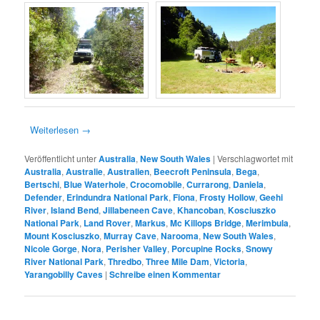
Weiterlesen
→
Veröffentlicht unter
Australia
,
New South Wales
|
Verschlagwortet mit
Australia
,
Australie
,
Australien
,
Beecroft Peninsula
,
Bega
,
Bertschi
,
Blue Waterhole
,
Crocomobile
,
Currarong
,
Daniela
,
Defender
,
Erindundra National Park
,
Fiona
,
Frosty Hollow
,
Geehi
River
,
Island Bend
,
Jillabeneen Cave
,
Khancoban
,
Kosciuszko
National Park
,
Land Rover
,
Markus
,
Mc Killops Bridge
,
Merimbula
,
Mount Kosciuszko
,
Murray Cave
,
Narooma
,
New South Wales
,
Nicole Gorge
,
Nora
,
Perisher Valley
,
Porcupine Rocks
,
Snowy
River National Park
,
Thredbo
,
Three Mile Dam
,
Victoria
,
Yarangobilly Caves
|
Schreibe einen Kommentar