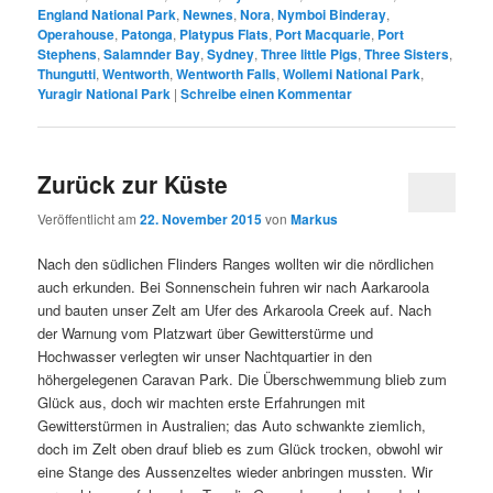
England National Park
,
Newnes
,
Nora
,
Nymboi Binderay
,
Operahouse
,
Patonga
,
Platypus Flats
,
Port Macquarie
,
Port
Stephens
,
Salamnder Bay
,
Sydney
,
Three little Pigs
,
Three Sisters
,
Thungutti
,
Wentworth
,
Wentworth Falls
,
Wollemi National Park
,
Yuragir National Park
|
Schreibe einen Kommentar
Zurück zur Küste
Veröffentlicht am
22. November 2015
von
Markus
Nach den südlichen Flinders Ranges wollten wir die nördlichen
auch erkunden. Bei Sonnenschein fuhren wir nach Aarkaroola
und bauten unser Zelt am Ufer des Arkaroola Creek auf. Nach
der Warnung vom Platzwart über Gewitterstürme und
Hochwasser verlegten wir unser Nachtquartier in den
höhergelegenen Caravan Park. Die Überschwemmung blieb zum
Glück aus, doch wir machten erste Erfahrungen mit
Gewitterstürmen in Australien; das Auto schwankte ziemlich,
doch im Zelt oben drauf blieb es zum Glück trocken, obwohl wir
eine Stange des Aussenzeltes wieder anbringen mussten. Wir