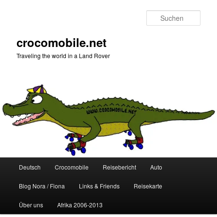
Zum
Zum
primären
sekundären
Such
Inhalt
Inhalt
springen
springen
crocomobile.net
Traveling the world in a Land Rover
Hauptmenü
Deutsch
Crocomobile
Reisebericht
Auto
Blog Nora / Fiona
Links & Friends
Reisekarte
Über uns
Afrika 2006-2013