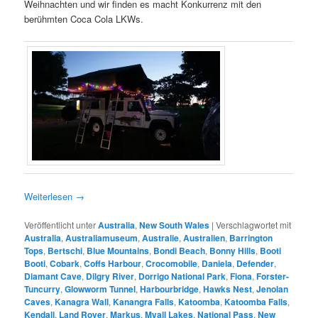
Weihnachten und wir finden es macht Konkurrenz mit den
berühmten Coca Cola LKWs.
Weiterlesen
→
Veröffentlicht unter
Australia
,
New South Wales
|
Verschlagwortet mit
Australia
,
Australiamuseum
,
Australie
,
Australien
,
Barrington
Tops
,
Bertschi
,
Blue Mountains
,
Bondi Beach
,
Bonny Hills
,
Booti
Booti
,
Cobark
,
Coffs Harbour
,
Crocomobile
,
Daniela
,
Defender
,
Diamant Cave
,
Dilgry River
,
Dorrigo National Park
,
Fiona
,
Forster-
Tuncurry
,
Glowworm Tunnel
,
Harbourbridge
,
Hawks Nest
,
Jenolan
Caves
,
Kanagra Wall
,
Kanangra Falls
,
Katoomba
,
Katoomba Falls
,
Kendall
,
Land Rover
,
Markus
,
Myall Lakes
,
National Pass
,
New