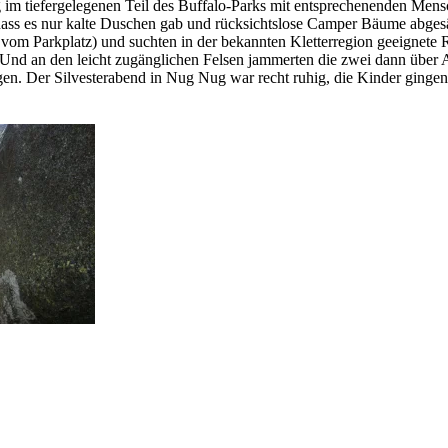
 im tiefergelegenen Teil des Buffalo-Parks mit entsprechenenden Me
dass es nur kalte Duschen gab und rücksichtslose Camper Bäume abge
om Parkplatz) und suchten in der bekannten Kletterregion geeignete Ro
 Und an den leicht zugänglichen Felsen jammerten die zwei dann über
n. Der Silvesterabend in Nug Nug war recht ruhig, die Kinder gingen 