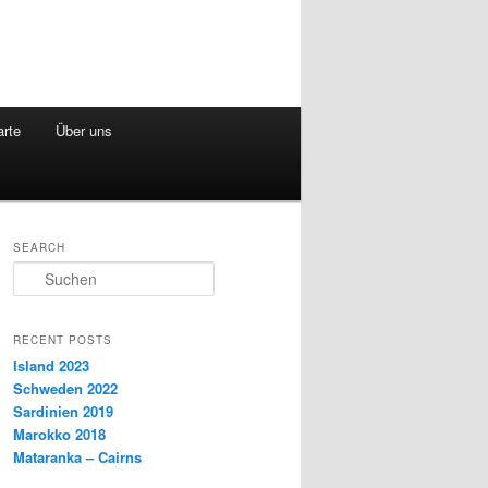
arte
Über uns
SEARCH
S
u
c
h
RECENT POSTS
e
Island 2023
n
Schweden 2022
Sardinien 2019
Marokko 2018
Mataranka – Cairns