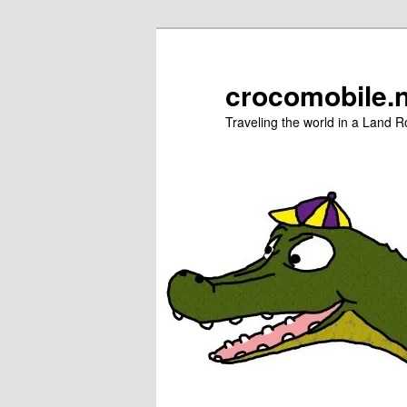
Zum
Zum
primären
sekundären
Inhalt
Inhalt
crocomobile.
springen
springen
Traveling the world in a Land R