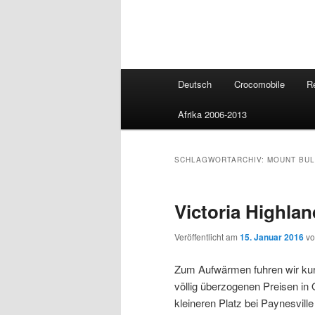
Hauptmenü
Deutsch
Crocomobile
R
Afrika 2006-2013
SCHLAGWORTARCHIV:
MOUNT BU
Victoria Highla
Veröffentlicht am
15. Januar 2016
v
Zum Aufwärmen fuhren wir kur
völlig überzogenen Preisen in 
kleineren Platz bei Paynesvil