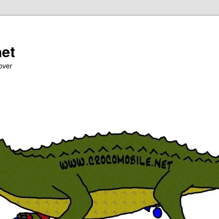
net
over