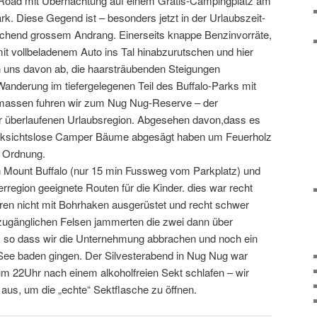
o Road mit Übernachtung auf einem Gratis-Campingplatz am
rk. Diese Gegend ist – besonders jetzt in der Urlaubszeit-
echend grossem Andrang. Einerseits knappe Benzinvorräte,
it vollbeladenem Auto ins Tal hinabzurutschen und hier
n uns davon ab, die haarsträubenden Steigungen
anderung im tiefergelegenen Teil des Buffalo-Parks mit
assen fuhren wir zum Nug Nug-Reserve – der
er überlaufenen Urlaubsregion. Abgesehen davon,dass es
ücksichtslose Camper Bäume abgesägt haben um Feuerholz
 Ordnung.
en Mount Buffalo (nur 15 min Fussweg vom Parkplatz) und
erregion geeignete Routen für die Kinder. dies war recht
ren nicht mit Bohrhaken ausgerüstet und recht schwer
 zugänglichen Felsen jammerten die zwei dann über
 so dass wir die Unternehmung abbrachen und noch ein
See baden gingen. Der Silvesterabend in Nug Nug war
 um 22Uhr nach einem alkoholfreien Sekt schlafen – wir
t aus, um die „echte“ Sektflasche zu öffnen.