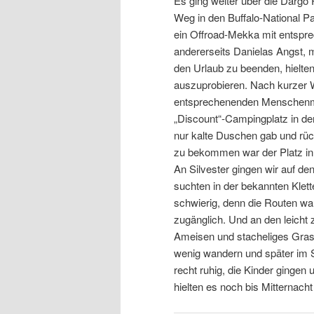
Es ging weiter über die Darg
Weg in den Buffalo-National Pa
ein Offroad-Mekka mit entspr
andererseits Danielas Angst, m
den Urlaub zu beenden, hielte
auszuprobieren. Nach kurzer W
entsprechenenden Menschenm
„Discount“-Campingplatz in d
nur kalte Duschen gab und r
zu bekommen war der Platz in
An Silvester gingen wir auf d
suchten in der bekannten Klett
schwierig, denn die Routen wa
zugänglich. Und an den leicht
Ameisen und stacheliges Gras
wenig wandern und später im 
recht ruhig, die Kinder gingen
hielten es noch bis Mitternach