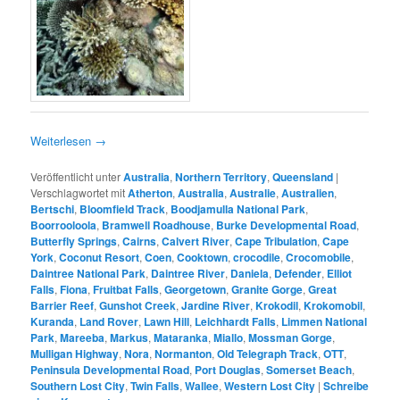
Weiterlesen
→
Veröffentlicht unter
Australia
,
Northern Territory
,
Queensland
|
Verschlagwortet mit
Atherton
,
Australia
,
Australie
,
Australien
,
Bertschi
,
Bloomfield Track
,
Boodjamulla National Park
,
Boorrooloola
,
Bramwell Roadhouse
,
Burke Developmental Road
,
Butterfly Springs
,
Cairns
,
Calvert River
,
Cape Tribulation
,
Cape
York
,
Coconut Resort
,
Coen
,
Cooktown
,
crocodile
,
Crocomobile
,
Daintree National Park
,
Daintree River
,
Daniela
,
Defender
,
Elliot
Falls
,
Fiona
,
Fruitbat Falls
,
Georgetown
,
Granite Gorge
,
Great
Barrier Reef
,
Gunshot Creek
,
Jardine River
,
Krokodil
,
Krokomobil
,
Kuranda
,
Land Rover
,
Lawn Hill
,
Leichhardt Falls
,
Limmen National
Park
,
Mareeba
,
Markus
,
Mataranka
,
Miallo
,
Mossman Gorge
,
Mulligan Highway
,
Nora
,
Normanton
,
Old Telegraph Track
,
OTT
,
Peninsula Developmental Road
,
Port Douglas
,
Somerset Beach
,
Southern Lost City
,
Twin Falls
,
Wallee
,
Western Lost City
|
Schreibe