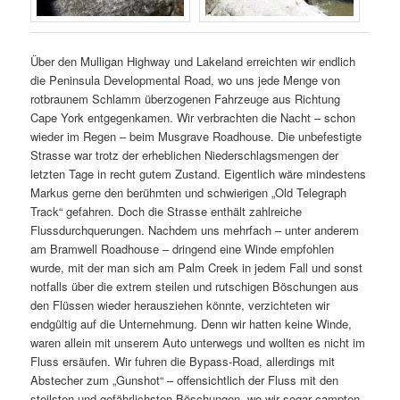
Über den Mulligan Highway und Lakeland erreichten wir endlich
die Peninsula Developmental Road, wo uns jede Menge von
rotbraunem Schlamm überzogenen Fahrzeuge aus Richtung
Cape York entgegenkamen. Wir verbrachten die Nacht – schon
wieder im Regen – beim Musgrave Roadhouse. Die unbefestigte
Strasse war trotz der erheblichen Niederschlagsmengen der
letzten Tage in recht gutem Zustand. Eigentlich wäre mindestens
Markus gerne den berühmten und schwierigen „Old Telegraph
Track“ gefahren. Doch die Strasse enthält zahlreiche
Flussdurchquerungen. Nachdem uns mehrfach – unter anderem
am Bramwell Roadhouse – dringend eine Winde empfohlen
wurde, mit der man sich am Palm Creek in jedem Fall und sonst
notfalls über die extrem steilen und rutschigen Böschungen aus
den Flüssen wieder herausziehen könnte, verzichteten wir
endgültig auf die Unternehmung. Denn wir hatten keine Winde,
waren allein mit unserem Auto unterwegs und wollten es nicht im
Fluss ersäufen. Wir fuhren die Bypass-Road, allerdings mit
Abstecher zum „Gunshot“ – offensichtlich der Fluss mit den
steilsten und gefährlichsten Böschungen, wo wir sogar campten.