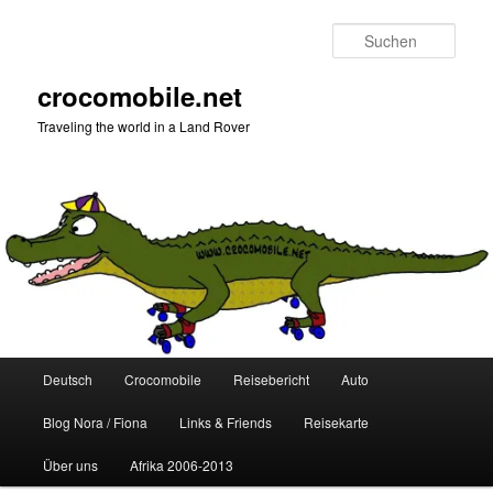
Zum
Zum
primären
sekundären
Such
Inhalt
Inhalt
springen
springen
crocomobile.net
Traveling the world in a Land Rover
Hauptmenü
Deutsch
Crocomobile
Reisebericht
Auto
Blog Nora / Fiona
Links & Friends
Reisekarte
Über uns
Afrika 2006-2013