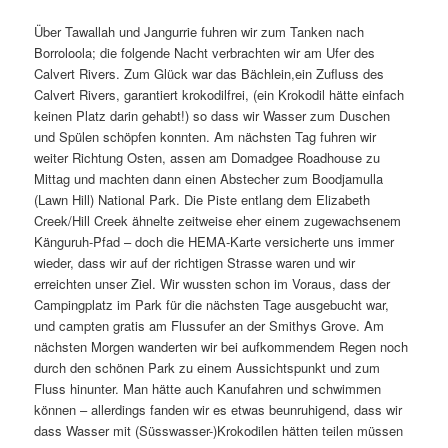
Über Tawallah und Jangurrie fuhren wir zum Tanken nach
Borroloola; die folgende Nacht verbrachten wir am Ufer des
Calvert Rivers. Zum Glück war das Bächlein,ein Zufluss des
Calvert Rivers, garantiert krokodilfrei, (ein Krokodil hätte einfach
keinen Platz darin gehabt!) so dass wir Wasser zum Duschen
und Spülen schöpfen konnten. Am nächsten Tag fuhren wir
weiter Richtung Osten, assen am Domadgee Roadhouse zu
Mittag und machten dann einen Abstecher zum Boodjamulla
(Lawn Hill) National Park. Die Piste entlang dem Elizabeth
Creek/Hill Creek ähnelte zeitweise eher einem zugewachsenem
Känguruh-Pfad – doch die HEMA-Karte versicherte uns immer
wieder, dass wir auf der richtigen Strasse waren und wir
erreichten unser Ziel. Wir wussten schon im Voraus, dass der
Campingplatz im Park für die nächsten Tage ausgebucht war,
und campten gratis am Flussufer an der Smithys Grove. Am
nächsten Morgen wanderten wir bei aufkommendem Regen noch
durch den schönen Park zu einem Aussichtspunkt und zum
Fluss hinunter. Man hätte auch Kanufahren und schwimmen
können – allerdings fanden wir es etwas beunruhigend, dass wir
dass Wasser mit (Süsswasser-)Krokodilen hätten teilen müssen