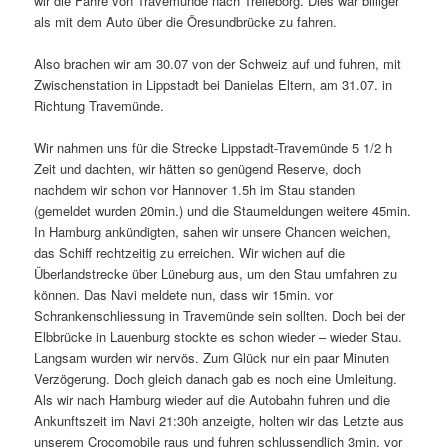
wir die Fähre von Travemünde nach Trelleborg. Dies war billiger
als mit dem Auto über die Öresundbrücke zu fahren.
Also brachen wir am 30.07 von der Schweiz auf und fuhren, mit
Zwischenstation in Lippstadt bei Danielas Eltern, am 31.07. in
Richtung Travemünde.
Wir nahmen uns für die Strecke Lippstadt-Travemünde 5 1/2 h
Zeit und dachten, wir hätten so genügend Reserve, doch
nachdem wir schon vor Hannover 1.5h im Stau standen
(gemeldet wurden 20min.) und die Staumeldungen weitere 45min.
In Hamburg ankündigten, sahen wir unsere Chancen weichen,
das Schiff rechtzeitig zu erreichen. Wir wichen auf die
Überlandstrecke über Lüneburg aus, um den Stau umfahren zu
können. Das Navi meldete nun, dass wir 15min. vor
Schrankenschliessung in Travemünde sein sollten. Doch bei der
Elbbrücke in Lauenburg stockte es schon wieder – wieder Stau.
Langsam wurden wir nervös. Zum Glück nur ein paar Minuten
Verzögerung. Doch gleich danach gab es noch eine Umleitung.
Als wir nach Hamburg wieder auf die Autobahn fuhren und die
Ankunftszeit im Navi 21:30h anzeigte, holten wir das Letzte aus
unserem Crocomobile raus und fuhren schlussendlich 3min. vor