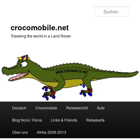
Zum
Zum
primären
sekundären
Such
Inhalt
Inhalt
springen
springen
crocomobile.net
Traveling the world in a Land Rover
Hauptmenü
Deutsch
Crocomobile
Reisebericht
Auto
Blog Nora / Fiona
Links & Friends
Reisekarte
Über uns
Afrika 2006-2013