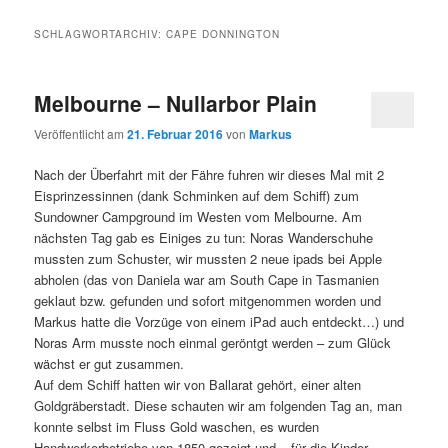
SCHLAGWORTARCHIV:
CAPE DONNINGTON
Melbourne – Nullarbor Plain
Veröffentlicht am
21. Februar 2016
von
Markus
Nach der Überfahrt mit der Fähre fuhren wir dieses Mal mit 2
Eisprinzessinnen (dank Schminken auf dem Schiff) zum
Sundowner Campground im Westen vom Melbourne. Am
nächsten Tag gab es Einiges zu tun: Noras Wanderschuhe
mussten zum Schuster, wir mussten 2 neue ipads bei Apple
abholen (das von Daniela war am South Cape in Tasmanien
geklaut bzw. gefunden und sofort mitgenommen worden und
Markus hatte die Vorzüge von einem iPad auch entdeckt…) und
Noras Arm musste noch einmal geröntgt werden – zum Glück
wächst er gut zusammen.
Auf dem Schiff hatten wir von Ballarat gehört, einer alten
Goldgräberstadt. Diese schauten wir am folgenden Tag an, man
konnte selbst im Fluss Gold waschen, es wurden
Handwerkerbetriebe von 1850 gezeigt und – für die Kinder –