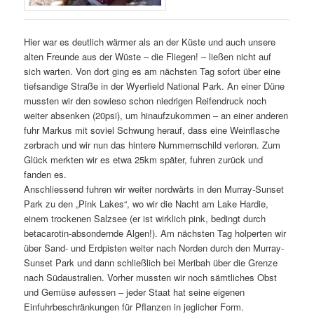
Hier war es deutlich wärmer als an der Küste und auch unsere
alten Freunde aus der Wüste – die Fliegen! – ließen nicht auf
sich warten. Von dort ging es am nächsten Tag sofort über eine
tiefsandige Straße in der Wyerfield National Park. An einer Düne
mussten wir den sowieso schon niedrigen Reifendruck noch
weiter absenken (20psi), um hinaufzukommen – an einer anderen
fuhr Markus mit soviel Schwung herauf, dass eine Weinflasche
zerbrach und wir nun das hintere Nummernschild verloren. Zum
Glück merkten wir es etwa 25km später, fuhren zurück und
fanden es.
Anschliessend fuhren wir weiter nordwärts in den Murray-Sunset
Park zu den „Pink Lakes“, wo wir die Nacht am Lake Hardie,
einem trockenen Salzsee (er ist wirklich pink, bedingt durch
betacarotin-absondernde Algen!). Am nächsten Tag holperten wir
über Sand- und Erdpisten weiter nach Norden durch den Murray-
Sunset Park und dann schließlich bei Meribah über die Grenze
nach Südaustralien. Vorher mussten wir noch sämtliches Obst
und Gemüse aufessen – jeder Staat hat seine eigenen
Einfuhrbeschränkungen für Pflanzen in jeglicher Form.