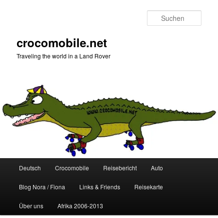
Zum
Zum
primären
sekundären
Such
Inhalt
Inhalt
springen
springen
crocomobile.net
Traveling the world in a Land Rover
Hauptmenü
Deutsch
Crocomobile
Reisebericht
Auto
Blog Nora / Fiona
Links & Friends
Reisekarte
Über uns
Afrika 2006-2013