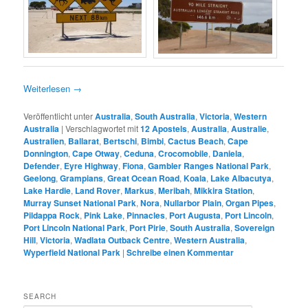
Weiterlesen
→
Veröffentlicht unter
Australia
,
South Australia
,
Victoria
,
Western
Australia
|
Verschlagwortet mit
12 Apostels
,
Australia
,
Australie
,
Australien
,
Ballarat
,
Bertschi
,
Bimbi
,
Cactus Beach
,
Cape
Donnington
,
Cape Otway
,
Ceduna
,
Crocomobile
,
Daniela
,
Defender
,
Eyre Highway
,
Fiona
,
Gambler Ranges National Park
,
Geelong
,
Grampians
,
Great Ocean Road
,
Koala
,
Lake Albacutya
,
Lake Hardie
,
Land Rover
,
Markus
,
Meribah
,
Mikkira Station
,
Murray Sunset National Park
,
Nora
,
Nullarbor Plain
,
Organ Pipes
,
Pildappa Rock
,
Pink Lake
,
Pinnacles
,
Port Augusta
,
Port Lincoln
,
Port Lincoln National Park
,
Port Pirie
,
South Australia
,
Sovereign
Hill
,
Victoria
,
Wadlata Outback Centre
,
Western Australia
,
Wyperfield National Park
|
Schreibe einen Kommentar
SEARCH