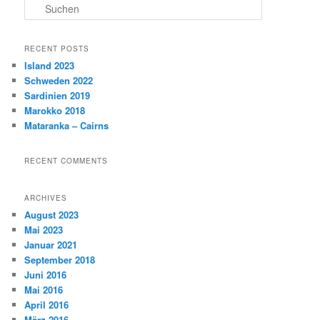
S
u
c
h
RECENT POSTS
e
Island 2023
n
Schweden 2022
Sardinien 2019
Marokko 2018
Mataranka – Cairns
RECENT COMMENTS
ARCHIVES
August 2023
Mai 2023
Januar 2021
September 2018
Juni 2016
Mai 2016
April 2016
März 2016