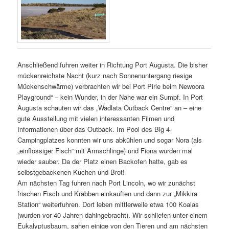
Anschließend fuhren weiter in Richtung Port Augusta. Die bisher
mückenreichste Nacht (kurz nach Sonnenuntergang riesige
Mückenschwärme) verbrachten wir bei Port Pirie beim Newoora
Playground“ – kein Wunder, in der Nähe war ein Sumpf. In Port
Augusta schauten wir das „Wadlata Outback Centre“ an – eine
gute Ausstellung mit vielen interessanten Filmen und
Informationen über das Outback. Im Pool des Big 4-
Campingplatzes konnten wir uns abkühlen und sogar Nora (als
„einflossiger Fisch“ mit Armschlinge) und Fiona wurden mal
wieder sauber. Da der Platz einen Backofen hatte, gab es
selbstgebackenen Kuchen und Brot!
Am nächsten Tag fuhren nach Port Lincoln, wo wir zunächst
frischen Fisch und Krabben einkauften und dann zur „Mikkira
Station“ weiterfuhren. Dort leben mittlerweile etwa 100 Koalas
(wurden vor 40 Jahren dahingebracht). Wir schliefen unter einem
Eukalyptusbaum, sahen einige von den Tieren und am nächsten