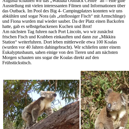
Augusta schauten wir das „Wadlata Outback Centre“ an – eine gute
Ausstellung mit vielen interessanten Filmen und Informationen über
das Outback. Im Pool des Big 4- Campingplatzes konnten wir uns
abkühlen und sogar Nora (als „einflossiger Fisch“ mit Armschlinge)
und Fiona wurden mal wieder sauber. Da der Platz einen Backofen
hatte, gab es selbstgebackenen Kuchen und Brot!
Am nächsten Tag fuhren nach Port Lincoln, wo wir zunächst
frischen Fisch und Krabben einkauften und dann zur „Mikkira
Station“ weiterfuhren. Dort leben mittlerweile etwa 100 Koalas
(wurden vor 40 Jahren dahingebracht). Wir schliefen unter einem
Eukalyptusbaum, sahen einige von den Tieren und am nächsten
Morgen schauten uns sogar die Koalas direkt auf den
Frühstückstisch.