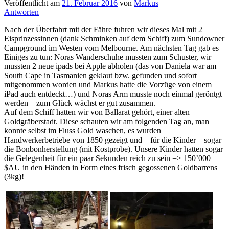
Veröffentlicht am
21. Februar 2016
von
Markus
Antworten
Nach der Überfahrt mit der Fähre fuhren wir dieses Mal mit 2
Eisprinzessinnen (dank Schminken auf dem Schiff) zum Sundowner
Campground im Westen vom Melbourne. Am nächsten Tag gab es
Einiges zu tun: Noras Wanderschuhe mussten zum Schuster, wir
mussten 2 neue ipads bei Apple abholen (das von Daniela war am
South Cape in Tasmanien geklaut bzw. gefunden und sofort
mitgenommen worden und Markus hatte die Vorzüge von einem
iPad auch entdeckt…) und Noras Arm musste noch einmal geröntgt
werden – zum Glück wächst er gut zusammen.
Auf dem Schiff hatten wir von Ballarat gehört, einer alten
Goldgräberstadt. Diese schauten wir am folgenden Tag an, man
konnte selbst im Fluss Gold waschen, es wurden
Handwerkerbetriebe von 1850 gezeigt und – für die Kinder – sogar
die Bonbonherstellung (mit Kostprobe). Unsere Kinder hatten sogar
die Gelegenheit für ein paar Sekunden reich zu sein => 150’000
$AU in den Händen in Form eines frisch gegossenen Goldbarrens
(3kg)!