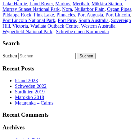
Lake Hardie
,
Land Rover
,
Markus
,
Meribah
,
Mikkira Station
,
Murray Sunset National Park
,
Nora
,
Nullarbor Plain
,
Organ Pipes
,
Pildappa Rock
,
Pink Lake
,
Pinnacles
,
Port Augusta
,
Port Lincoln
,
Port Lincoln National Park
,
Port Pirie
,
South Australia
,
Sovereign
Hill
,
Victoria
,
Wadlata Outback Centre
,
Western Australia
,
Wyperfield National Park
|
Schreibe einen Kommentar
Search
Suchen
Recent Posts
Island 2023
Schweden 2022
Sardinien 2019
Marokko 2018
Mataranka – Cairns
Recent Comments
Archives