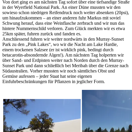
Von dort ging es am nächsten Tag sofort über eine tiefsandige Straße
in der Wyerfield National Park. An einer Düne mussten wir den
sowieso schon niedrigen Reifendruck noch weiter absenken (20psi),
um hinaufzukommen – an einer anderen fuhr Markus mit soviel
Schwung herauf, dass eine Weinflasche zerbrach und wir nun das
hintere Nummernschild verloren. Zum Glück merkten wir es etwa
25km später, fuhren zurück und fanden es.
Anschliessend fuhren wir weiter nordwärts in den Murray-Sunset
Park zu den „Pink Lakes“, wo wir die Nacht am Lake Hardie,
einem trockenen Salzsee (er ist wirklich pink, bedingt durch
betacarotin-absondernde Algen!). Am nächsten Tag holperten wir
über Sand- und Erdpisten weiter nach Norden durch den Murray-
Sunset Park und dann schließlich bei Meribah über die Grenze nach
Südaustralien. Vorher mussten wir noch sämtliches Obst und
Gemüse aufessen – jeder Staat hat seine eigenen
Einfuhrbeschränkungen für Pflanzen in jeglicher Form.