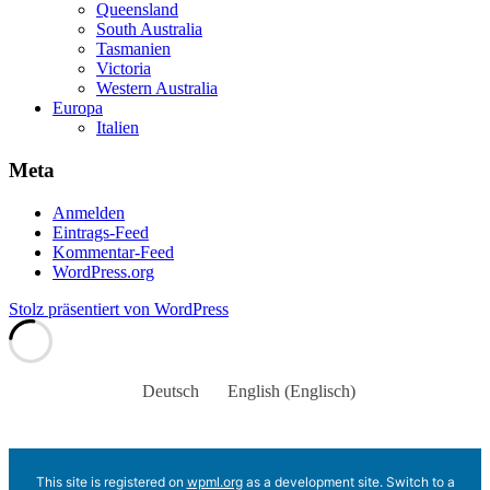
Queensland
South Australia
Tasmanien
Victoria
Western Australia
Europa
Italien
Meta
Anmelden
Eintrags-Feed
Kommentar-Feed
WordPress.org
Stolz präsentiert von WordPress
Deutsch
English
(
Englisch
)
This site is registered on
wpml.org
as a development site. Switch to a