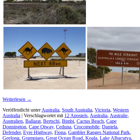
Weiterlesen
→
Veröffentlicht unter
Australia
,
South Australia
,
Victoria
,
Western
Australia
|
Verschlagwortet mit
12 Apostels
,
Australia
,
Australie
,
Australien
,
Ballarat
,
Bertschi
,
Bimbi
,
Cactus Beach
,
Cape
Donnington
,
Cape Otway
,
Ceduna
,
Crocomobile
,
Daniela
,
Defender
,
Eyre Highway
,
Fiona
,
Gambler Ranges National Park
,
Geelong
,
Grampians
,
Great Ocean Road
,
Koala
,
Lake Albacutya
,