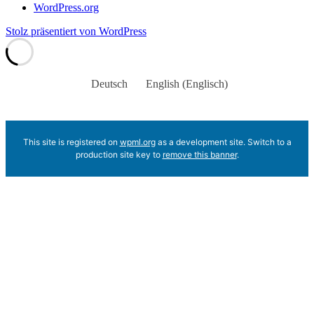
WordPress.org
Stolz präsentiert von WordPress
Deutsch
English
(
Englisch
)
This site is registered on
wpml.org
as a development site. Switch to a
production site key to
remove this banner
.