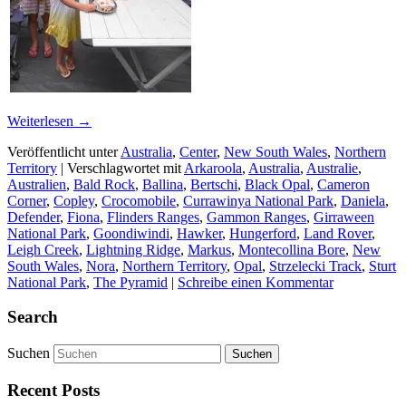
Weiterlesen
→
Veröffentlicht unter
Australia
,
Center
,
New South Wales
,
Northern
Territory
|
Verschlagwortet mit
Arkaroola
,
Australia
,
Australie
,
Australien
,
Bald Rock
,
Ballina
,
Bertschi
,
Black Opal
,
Cameron
Corner
,
Copley
,
Crocomobile
,
Currawinya National Park
,
Daniela
,
Defender
,
Fiona
,
Flinders Ranges
,
Gammon Ranges
,
Girraween
National Park
,
Goondiwindi
,
Hawker
,
Hungerford
,
Land Rover
,
Leigh Creek
,
Lightning Ridge
,
Markus
,
Montecollina Bore
,
New
South Wales
,
Nora
,
Northern Territory
,
Opal
,
Strzelecki Track
,
Sturt
National Park
,
The Pyramid
|
Schreibe einen Kommentar
Search
Suchen
Recent Posts