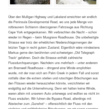
Über den Mulligan Highway und Lakeland erreichten wir endlich
die Peninsula Developmental Road, wo uns jede Menge von
rotbraunem Schlamm überzogenen Fahrzeuge aus Richtung
Cape York entgegenkamen. Wir verbrachten die Nacht – schon
wieder im Regen – beim Musgrave Roadhouse. Die unbefestigte
Strasse war trotz der erheblichen Niederschlagsmengen der
letzten Tage in recht gutem Zustand. Eigentlich wäre mindestens
Markus gerne den berühmten und schwierigen „Old Telegraph
Track“ gefahren. Doch die Strasse enthält zahlreiche
Flussdurchquerungen. Nachdem uns mehrfach – unter anderem
am Bramwell Roadhouse – dringend eine Winde empfohlen
wurde, mit der man sich am Palm Creek in jedem Fall und sonst
notfalls über die extrem steilen und rutschigen Böschungen aus
den Flüssen wieder herausziehen könnte, verzichteten wir
endgültig auf die Unternehmung. Denn wir hatten keine Winde,
waren allein mit unserem Auto unterwegs und wollten es nicht im
Fluss ersäufen. Wir fuhren die Bypass-Road, allerdings mit
Abstecher zum „Gunshot“ – offensichtlich der Fluss mit den
steilsten und gefährlichsten Böschungen, wo wir sogar campten.