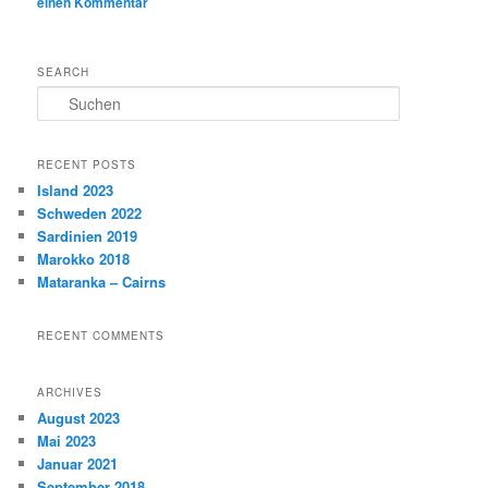
einen Kommentar
SEARCH
S
u
c
h
RECENT POSTS
e
Island 2023
n
Schweden 2022
Sardinien 2019
Marokko 2018
Mataranka – Cairns
RECENT COMMENTS
ARCHIVES
August 2023
Mai 2023
Januar 2021
September 2018