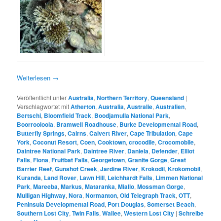
Weiterlesen
→
Veröffentlicht unter
Australia
,
Northern Territory
,
Queensland
|
Verschlagwortet mit
Atherton
,
Australia
,
Australie
,
Australien
,
Bertschi
,
Bloomfield Track
,
Boodjamulla National Park
,
Boorrooloola
,
Bramwell Roadhouse
,
Burke Developmental Road
,
Butterfly Springs
,
Cairns
,
Calvert River
,
Cape Tribulation
,
Cape
York
,
Coconut Resort
,
Coen
,
Cooktown
,
crocodile
,
Crocomobile
,
Daintree National Park
,
Daintree River
,
Daniela
,
Defender
,
Elliot
Falls
,
Fiona
,
Fruitbat Falls
,
Georgetown
,
Granite Gorge
,
Great
Barrier Reef
,
Gunshot Creek
,
Jardine River
,
Krokodil
,
Krokomobil
,
Kuranda
,
Land Rover
,
Lawn Hill
,
Leichhardt Falls
,
Limmen National
Park
,
Mareeba
,
Markus
,
Mataranka
,
Miallo
,
Mossman Gorge
,
Mulligan Highway
,
Nora
,
Normanton
,
Old Telegraph Track
,
OTT
,
Peninsula Developmental Road
,
Port Douglas
,
Somerset Beach
,
Southern Lost City
,
Twin Falls
,
Wallee
,
Western Lost City
|
Schreibe