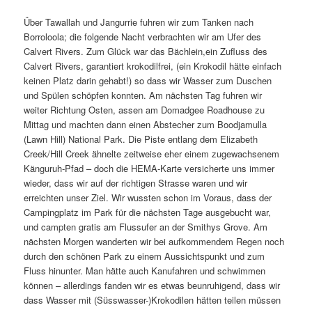
Über Tawallah und Jangurrie fuhren wir zum Tanken nach
Borroloola; die folgende Nacht verbrachten wir am Ufer des
Calvert Rivers. Zum Glück war das Bächlein,ein Zufluss des
Calvert Rivers, garantiert krokodilfrei, (ein Krokodil hätte einfach
keinen Platz darin gehabt!) so dass wir Wasser zum Duschen
und Spülen schöpfen konnten. Am nächsten Tag fuhren wir
weiter Richtung Osten, assen am Domadgee Roadhouse zu
Mittag und machten dann einen Abstecher zum Boodjamulla
(Lawn Hill) National Park. Die Piste entlang dem Elizabeth
Creek/Hill Creek ähnelte zeitweise eher einem zugewachsenem
Känguruh-Pfad – doch die HEMA-Karte versicherte uns immer
wieder, dass wir auf der richtigen Strasse waren und wir
erreichten unser Ziel. Wir wussten schon im Voraus, dass der
Campingplatz im Park für die nächsten Tage ausgebucht war,
und campten gratis am Flussufer an der Smithys Grove. Am
nächsten Morgen wanderten wir bei aufkommendem Regen noch
durch den schönen Park zu einem Aussichtspunkt und zum
Fluss hinunter. Man hätte auch Kanufahren und schwimmen
können – allerdings fanden wir es etwas beunruhigend, dass wir
dass Wasser mit (Süsswasser-)Krokodilen hätten teilen müssen