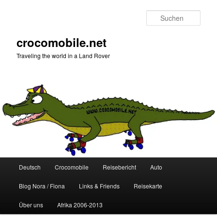
Zum
Zum
primären
sekundären
Such
Inhalt
Inhalt
springen
springen
crocomobile.net
Traveling the world in a Land Rover
Hauptmenü
Deutsch
Crocomobile
Reisebericht
Auto
Blog Nora / Fiona
Links & Friends
Reisekarte
Über uns
Afrika 2006-2013