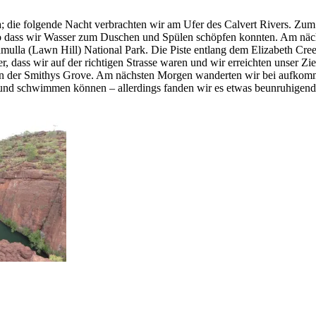
die folgende Nacht verbrachten wir am Ufer des Calvert Rivers. Zum G
t!) so dass wir Wasser zum Duschen und Spülen schöpfen konnten. Am n
lla (Lawn Hill) National Park. Die Piste entlang dem Elizabeth Cre
ass wir auf der richtigen Strasse waren und wir erreichten unser Zie
r an der Smithys Grove. Am nächsten Morgen wanderten wir bei aufk
nd schwimmen können – allerdings fanden wir es etwas beunruhigend, 