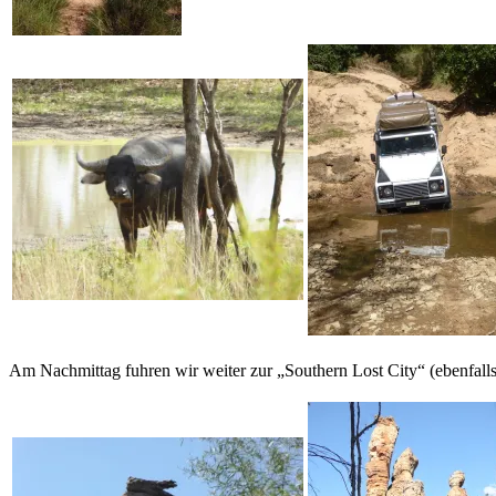
Am Nachmittag fuhren wir weiter zur „Southern Lost City“ (ebenfall