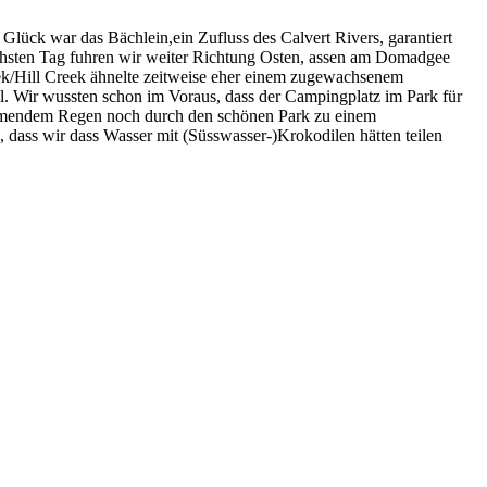
lück war das Bächlein,ein Zufluss des Calvert Rivers, garantiert
ächsten Tag fuhren wir weiter Richtung Osten, assen am Domadgee
ek/Hill Creek ähnelte zeitweise eher einem zugewachsenem
l. Wir wussten schon im Voraus, dass der Campingplatz im Park für
ommendem Regen noch durch den schönen Park zu einem
dass wir dass Wasser mit (Süsswasser-)Krokodilen hätten teilen