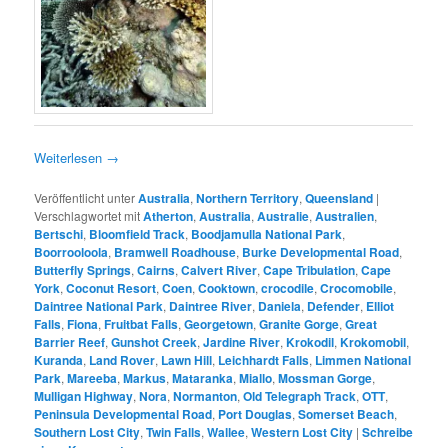
Weiterlesen
→
Veröffentlicht unter
Australia
,
Northern Territory
,
Queensland
|
Verschlagwortet mit
Atherton
,
Australia
,
Australie
,
Australien
,
Bertschi
,
Bloomfield Track
,
Boodjamulla National Park
,
Boorrooloola
,
Bramwell Roadhouse
,
Burke Developmental Road
,
Butterfly Springs
,
Cairns
,
Calvert River
,
Cape Tribulation
,
Cape
York
,
Coconut Resort
,
Coen
,
Cooktown
,
crocodile
,
Crocomobile
,
Daintree National Park
,
Daintree River
,
Daniela
,
Defender
,
Elliot
Falls
,
Fiona
,
Fruitbat Falls
,
Georgetown
,
Granite Gorge
,
Great
Barrier Reef
,
Gunshot Creek
,
Jardine River
,
Krokodil
,
Krokomobil
,
Kuranda
,
Land Rover
,
Lawn Hill
,
Leichhardt Falls
,
Limmen National
Park
,
Mareeba
,
Markus
,
Mataranka
,
Miallo
,
Mossman Gorge
,
Mulligan Highway
,
Nora
,
Normanton
,
Old Telegraph Track
,
OTT
,
Peninsula Developmental Road
,
Port Douglas
,
Somerset Beach
,
Southern Lost City
,
Twin Falls
,
Wallee
,
Western Lost City
|
Schreibe