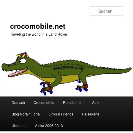
Zum
Zum
primären
sekundären
Such
Inhalt
Inhalt
springen
springen
crocomobile.net
Traveling the world in a Land Rover
Hauptmenü
Deutsch
Crocomobile
Reisebericht
Auto
Blog Nora / Fiona
Links & Friends
Reisekarte
Über uns
Afrika 2006-2013