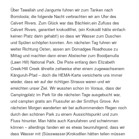
Über Tawallah und Jangurrie fuhren wir zum Tanken nach
Borroloola; die folgende Nacht verbrachten wir am Ufer des
Calvert Rivers. Zum Glück war das Bächlein,ein Zufluss des
Calvert Rivers, garantiert krokodilfrei, (ein Krokodil hätte einfach
keinen Platz darin gehabt!) so dass wir Wasser zum Duschen
und Spülen schöpfen konnten. Am nächsten Tag fuhren wir
weiter Richtung Osten, assen am Domadgee Roadhouse zu
Mittag und machten dann einen Abstecher zum Boodjamulla
(Lawn Hill) National Park. Die Piste entlang dem Elizabeth
Creek/Hill Creek ähnelte zeitweise eher einem zugewachsenem
Känguruh-Pfad – doch die HEMA-Karte versicherte uns immer
wieder, dass wir auf der richtigen Strasse waren und wir
erreichten unser Ziel. Wir wussten schon im Voraus, dass der
Campingplatz im Park für die nächsten Tage ausgebucht war,
und campten gratis am Flussufer an der Smithys Grove. Am
nächsten Morgen wanderten wir bei aufkommendem Regen noch
durch den schönen Park zu einem Aussichtspunkt und zum
Fluss hinunter. Man hätte auch Kanufahren und schwimmen
können – allerdings fanden wir es etwas beunruhigend, dass wir
dass Wasser mit (Süsswasser-)Krokodilen hätten teilen müssen