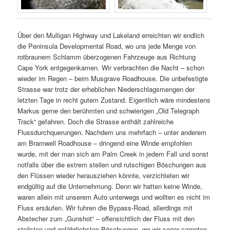
Über den Mulligan Highway und Lakeland erreichten wir endlich
die Peninsula Developmental Road, wo uns jede Menge von
rotbraunem Schlamm überzogenen Fahrzeuge aus Richtung
Cape York entgegenkamen. Wir verbrachten die Nacht – schon
wieder im Regen – beim Musgrave Roadhouse. Die unbefestigte
Strasse war trotz der erheblichen Niederschlagsmengen der
letzten Tage in recht gutem Zustand. Eigentlich wäre mindestens
Markus gerne den berühmten und schwierigen „Old Telegraph
Track“ gefahren. Doch die Strasse enthält zahlreiche
Flussdurchquerungen. Nachdem uns mehrfach – unter anderem
am Bramwell Roadhouse – dringend eine Winde empfohlen
wurde, mit der man sich am Palm Creek in jedem Fall und sonst
notfalls über die extrem steilen und rutschigen Böschungen aus
den Flüssen wieder herausziehen könnte, verzichteten wir
endgültig auf die Unternehmung. Denn wir hatten keine Winde,
waren allein mit unserem Auto unterwegs und wollten es nicht im
Fluss ersäufen. Wir fuhren die Bypass-Road, allerdings mit
Abstecher zum „Gunshot“ – offensichtlich der Fluss mit den
steilsten und gefährlichsten Böschungen, wo wir sogar campten.