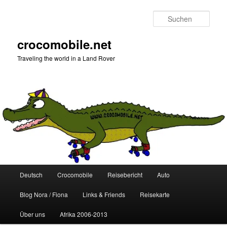
Zum
Zum
primären
sekundären
Such
Inhalt
Inhalt
springen
springen
crocomobile.net
Traveling the world in a Land Rover
Hauptmenü
Deutsch
Crocomobile
Reisebericht
Auto
Blog Nora / Fiona
Links & Friends
Reisekarte
Über uns
Afrika 2006-2013