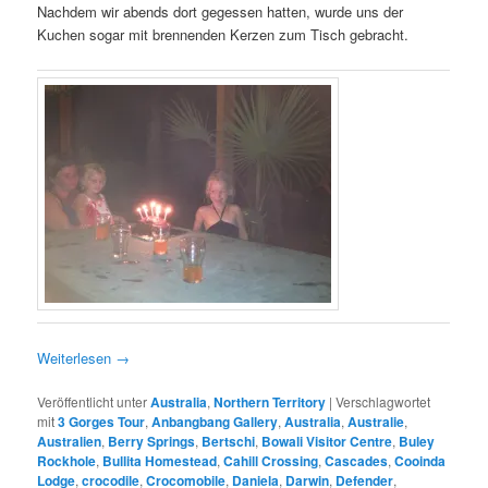
Nachdem wir abends dort gegessen hatten, wurde uns der
Kuchen sogar mit brennenden Kerzen zum Tisch gebracht.
Weiterlesen
→
Veröffentlicht unter
Australia
,
Northern Territory
|
Verschlagwortet
mit
3 Gorges Tour
,
Anbangbang Gallery
,
Australia
,
Australie
,
Australien
,
Berry Springs
,
Bertschi
,
Bowali Visitor Centre
,
Buley
Rockhole
,
Bullita Homestead
,
Cahill Crossing
,
Cascades
,
Cooinda
Lodge
,
crocodile
,
Crocomobile
,
Daniela
,
Darwin
,
Defender
,