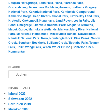
Douglas Hot Springs
,
Edith Falls
,
Fiona
,
Florence Falls
,
Gurrandalang
,
Ikomarrwa Rockhole
,
Jarnem
,
Judbarra Gregory
National Park
,
Kakadu National Park
,
Kambolgie Campground
,
Katherine Gorge
,
Keep River National Park
,
Kimberley Land Park
,
Krokodil
,
Krokomobil
,
Kununurra
,
Land Rover
,
Leylin Falls
,
Lily
Pond
,
Limegorge
,
Litchfield National Park
,
Magnetic Termites
,
Maguk Gorge
,
Mamukala Wetlands
,
Markus
,
Mary River National
Park
,
Mataranka Homestead
,
Mini Bungle Bungle
,
Nawulbinbin
,
Nitmiluk National Park
,
Nora
,
Nourlangie Rock
,
Pine Creek
,
Sandy
Creek
,
Southern Rockhole
,
Sullivan Creek
,
Tjeataba Falls
,
Tolmer
Falls
,
Ubirr
,
Wangi Falls
,
Yellow Water Cruise
|
Schreibe einen
Kommentar
SEARCH
S
u
c
h
RECENT POSTS
e
Island 2023
n
Schweden 2022
Sardinien 2019
Marokko 2018