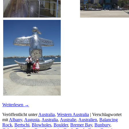
Weiterlesen
→
Veröffentlicht unter
Australia
,
Western Australia
|
Verschlagwortet
mit
Albany
,
Augusta
,
Australia
,
Australie
,
Australien
,
Balancing
Rock
,
Bertschi
,
Blowholes
,
Boulder
,
Bremer Bay
,
Bunbury
,