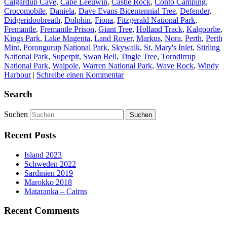
Calgardup Cave
,
Cape Leeuwin
,
Castle Rock
,
Conto Camping
,
Crocomobile
,
Daniela
,
Dave Evans Bicentennial Tree
,
Defender
,
Didgeridoobreath
,
Dolphin
,
Fiona
,
Fitzgerald National Park
,
Fremantle
,
Fremantle Prison
,
Giant Tree
,
Holland Track
,
Kalgoorlie
,
Kings Park
,
Lake Magenta
,
Land Rover
,
Markus
,
Nora
,
Perth
,
Perth
Mint
,
Porongurup National Park
,
Skywalk
,
St. Mary's Inlet
,
Stirling
National Park
,
Superpit
,
Swan Bell
,
Tingle Tree
,
Torndirrup
National Park
,
Walpole
,
Warren National Park
,
Wave Rock
,
Windy
Harbour
|
Schreibe einen Kommentar
Search
Suchen
Recent Posts
Island 2023
Schweden 2022
Sardinien 2019
Marokko 2018
Mataranka – Cairns
Recent Comments