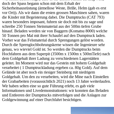
doch der Spass begann schon mit dem Erhalt der
Sicherheitsausrüstung (ärmellose Weste, Brille, Helm (gab es erst
vor Ort)). Als wir dann die ersten grossen Maschinen sahen, waren
die Kinder mit Begeisterung dabei. Die Dumptrucks (CAT 793)
waren besonders imposant, fuhren sie doch mit bis zu sage und
schreibe 250 Tonnen Steinmaterial aus der 500m tiefen Grube
hinauf. Beladen werden sie von Baggern (Komatsu 8000) welche
50 Tonnen pro Mal mit ihrer Schaufel auf den Dumptruck laden.
Vorher war das Felsmaterial durch Sprengungen gelöst worden.
Durch die Sprenglochbohrungskerne wissen die Ingenieure sehr
genau, wo wieviel Gold ist. So werden die Dumptrucks beim
Hochfahren aus dem Superpit (3500m x 1500m x 500mTiefe) nach
dem Goldgehalt ihrer Ladung zu verschiedenen Lagerstätten
geleitet. Im Moment wird nur das Gestein mit hohem Goldgehalt
verarbeitet ( 1 Dumptruckladung ergeben ca. 80g Gold). Auf dem
Gelände ist aber noch ein riesiger Steinberg mit niedrigem
Goldgehalt. Um den zu verarbeiten, wird die Mine nach Einstellen
der Grabarbeiten (voraussichtlich 2021) noch 13 Jahre weiterlaufen.
Wir haben selten eine so gute Führung erlebt, es gab viele
Informationen und Livedemonstrationen: wir konnten das Beladen
und Entleeren der Dumptrucks mitverfolgen und die Anlagen zur
Goldgewinnung auf einer Durchfahrt besichtigen.