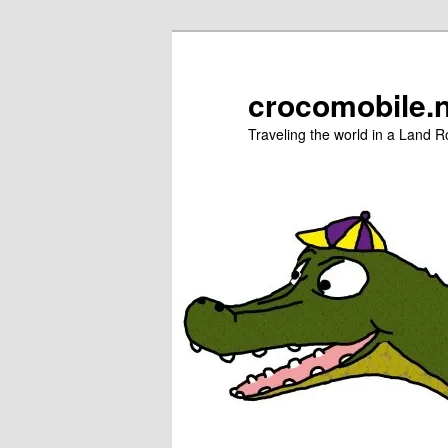
Zum
Zum
primären
sekundären
Inhalt
Inhalt
crocomobile.
springen
springen
Traveling the world in a Land R