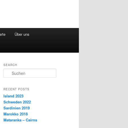
arte
Über uns
SEARCH
S
u
c
h
RECENT POSTS
e
Island 2023
n
Schweden 2022
Sardinien 2019
Marokko 2018
Mataranka – Cairns