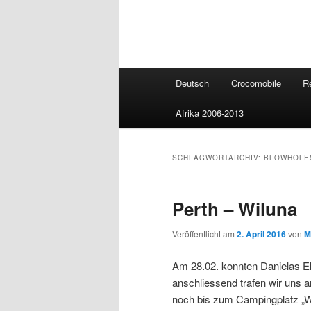
Hauptmenü
Deutsch
Crocomobile
R
Afrika 2006-2013
SCHLAGWORTARCHIV:
BLOWHOLE
Perth – Wiluna
Veröffentlicht am
2. April 2016
von
M
Am 28.02. konnten Danielas E
anschliessend trafen wir uns 
noch bis zum Campingplatz „Wil