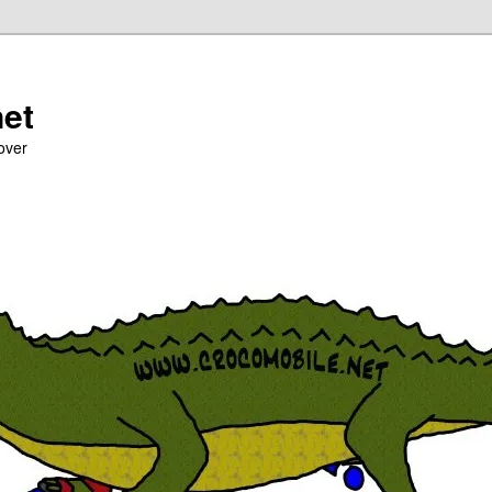
net
over