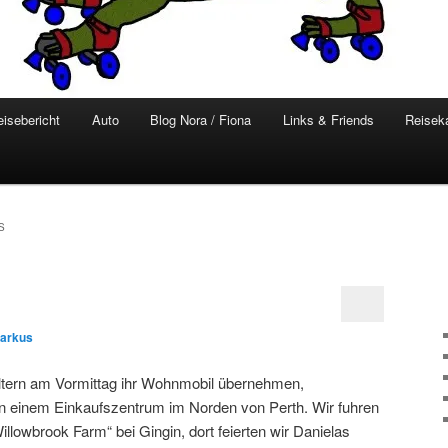
eisebericht
Auto
Blog Nora / Fiona
Links & Friends
Reisek
S
arkus
ltern am Vormittag ihr Wohnmobil übernehmen,
an einem Einkaufszentrum im Norden von Perth. Wir fuhren
lowbrook Farm“ bei Gingin, dort feierten wir Danielas