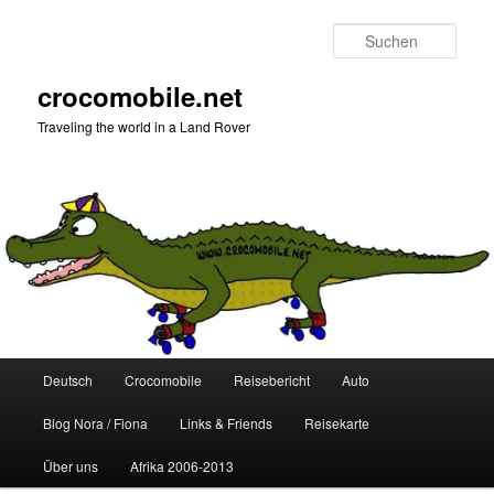
Zum
Zum
primären
sekundären
Such
Inhalt
Inhalt
springen
springen
crocomobile.net
Traveling the world in a Land Rover
Hauptmenü
Deutsch
Crocomobile
Reisebericht
Auto
Blog Nora / Fiona
Links & Friends
Reisekarte
Über uns
Afrika 2006-2013