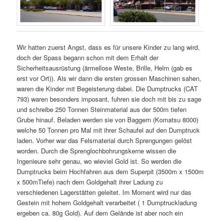
Wir hatten zuerst Angst, dass es für unsere Kinder zu lang wird,
doch der Spass begann schon mit dem Erhalt der
Sicherheitsausrüstung (ärmellose Weste, Brille, Helm (gab es
erst vor Ort)). Als wir dann die ersten grossen Maschinen sahen,
waren die Kinder mit Begeisterung dabei. Die Dumptrucks (CAT
793) waren besonders imposant, fuhren sie doch mit bis zu sage
und schreibe 250 Tonnen Steinmaterial aus der 500m tiefen
Grube hinauf. Beladen werden sie von Baggern (Komatsu 8000)
welche 50 Tonnen pro Mal mit ihrer Schaufel auf den Dumptruck
laden. Vorher war das Felsmaterial durch Sprengungen gelöst
worden. Durch die Sprenglochbohrungskerne wissen die
Ingenieure sehr genau, wo wieviel Gold ist. So werden die
Dumptrucks beim Hochfahren aus dem Superpit (3500m x 1500m
x 500mTiefe) nach dem Goldgehalt ihrer Ladung zu
verschiedenen Lagerstätten geleitet. Im Moment wird nur das
Gestein mit hohem Goldgehalt verarbeitet ( 1 Dumptruckladung
ergeben ca. 80g Gold). Auf dem Gelände ist aber noch ein