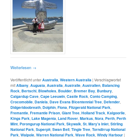
Weiterlesen
→
Veröffentlicht unter
Australia
,
Western Australia
|
Verschlagwortet
mit
Albany
,
Augusta
,
Australia
,
Australie
,
Australien
,
Balancing
Rock
,
Bertschi
,
Blowholes
,
Boulder
,
Bremer Bay
,
Bunbury
,
Calgardup Cave
,
Cape Leeuwin
,
Castle Rock
,
Conto Camping
,
Crocomobile
,
Daniela
,
Dave Evans Bicentennial Tree
,
Defender
,
Didgeridoobreath
,
Dolphin
,
Fiona
,
Fitzgerald National Park
,
Fremantle
,
Fremantle Prison
,
Giant Tree
,
Holland Track
,
Kalgoorlie
,
Kings Park
,
Lake Magenta
,
Land Rover
,
Markus
,
Nora
,
Perth
,
Perth
Mint
,
Porongurup National Park
,
Skywalk
,
St. Mary's Inlet
,
Stirling
National Park
,
Superpit
,
Swan Bell
,
Tingle Tree
,
Torndirrup National
Park
,
Walpole
,
Warren National Park
,
Wave Rock
,
Windy Harbour
|